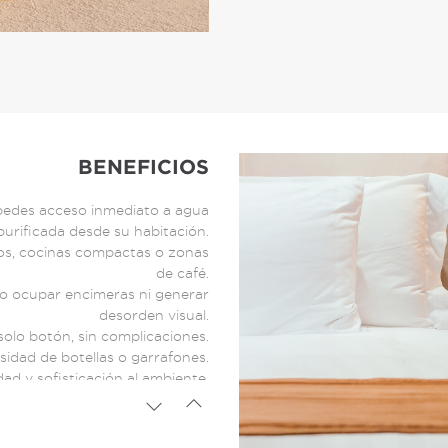
BENEFICIOS
éspedes acceso inmediato a agua
purificada desde su habitación.
ios, cocinas compactas o zonas
de café.
no ocupar encimeras ni generar
desorden visual.
 solo botón, sin complicaciones.
esidad de botellas o garrafones.
d y sofisticación al ambiente.