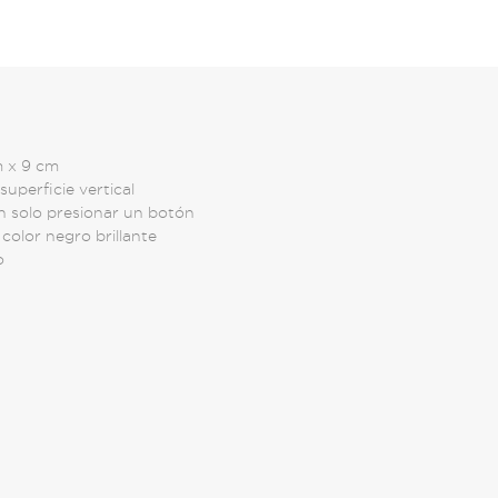
m x 9 cm
superficie vertical
on solo presionar un botón
color negro brillante
o