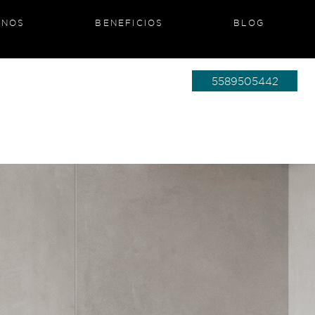
ANOS
BENEFICIOS
BLOG
5589505442