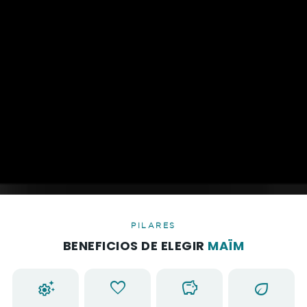
PILARES
BENEFICIOS DE ELEGIR
MAÏM
settings_suggest
favorite
savings
eco