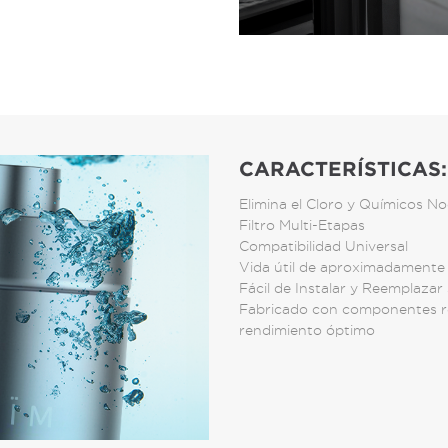
CARACTERÍSTICAS:
Elimina el Cloro y Químicos No
Filtro Multi-Etapas
Compatibilidad Universal
Vida útil de aproximadamente 
Fácil de Instalar y Reemplazar
Fabricado con componentes res
rendimiento óptimo