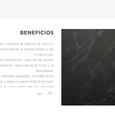
BENEFICIOS
 y cabello al reducir el cloro y
reviniendo la resequedad y las
irritaciones.
a hidratación natural de la piel,
abello, reduciendo el frizz y la
sequedad.
y metales pesados, brindándote
a y segura para toda la familia.
ar el cloro, reduces los vapores
 mejorando el aire que respiras
durante la ducha.
de Regadera MAÏM se adapta a la
cil de instalar sin necesidad de
herramientas adicionales.