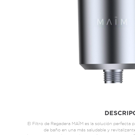
DESCRIP
El Filtro de Regadera MAÏM es la solución perfecta 
de baño en una más saludable y revitalizante