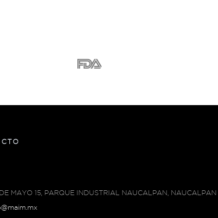
l mejorar la salud de tu piel y
ctos como cremas hidratantes y
ratamientos capilares costosos.
ACTO
 DE MAYO 15, PARQUE INDUSTRIAL NAUCALPAN, NAUCALPAN 
o@maim.mx