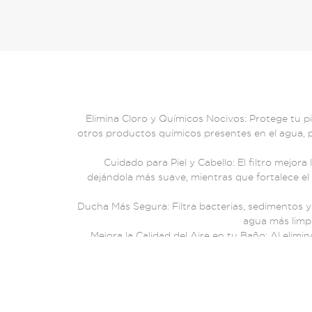
Elimina Cloro y Químicos Nocivos: Protege tu piel
otros productos químicos presentes en el agua, p
Cuidado para Piel y Cabello: El filtro mejora l
dejándola más suave, mientras que fortalece el c
Ducha Más Segura: Filtra bacterias, sedimentos 
agua más limpi
Mejora la Calidad del Aire en tu Baño: Al elimin
tóxicos que se generan con el agua caliente,
Fácil Instalación y Mantenimiento: El Filtro 
mayoría de las regaderas estándar y es fá