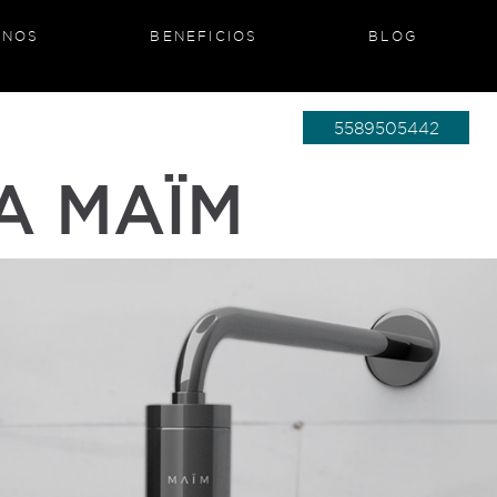
ANOS
BENEFICIOS
BLOG
5589505442
A MAÏM