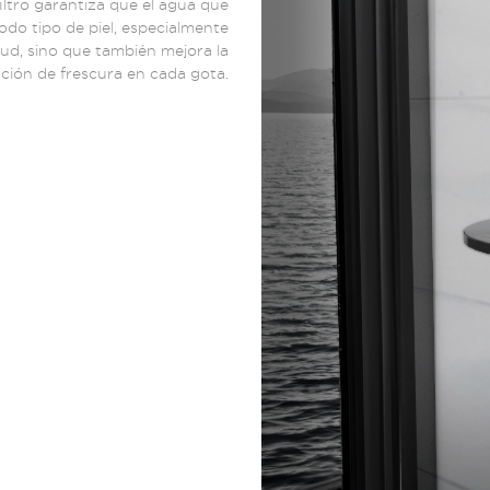
ltro garantiza que el agua que
odo tipo de piel, especialmente
alud, sino que también mejora la
ación de frescura en cada gota.