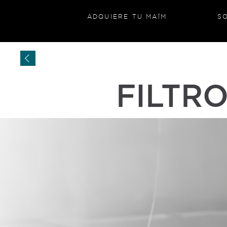
ADQUIERE TU MAÏM
S
FILTR