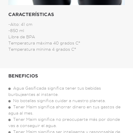
CARACTERÍSTICAS
-Alto: 41 cm
-850 ml
Libre de BPA
Temperatura máxima 40 grados C°
Temperatura mínima 4 grados C°
BENEFICIOS
Agua Gasificada significa tener tus bebidas
burbujeantes al instante.
No botellas significa cuidar a nuestro planeta.
Tener Maim significa ahorrar dinero en tus gastos de
agua al mes.
Tener Maim significa no preocuparte más por donde
vas a conseguir el agua.
Tener Maim significa ser inteligente y responsable de