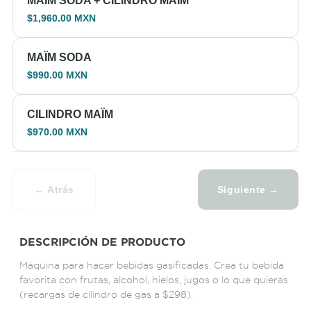
MAÏM SODA + CILINDRO MAÏM
$1,960.00 MXN
MAÏM SODA
$990.00 MXN
CILINDRO MAÏM
$970.00 MXN
← Atrás
Siguiente →
DESCRIPCIÓN DE PRODUCTO
Máquina para hacer bebidas gasificadas. Crea tu bebida
favorita con frutas, alcohol, hielos, jugos o lo que quieras
(recargas de cilindro de gas a $298).